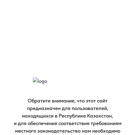
RU
KZ
Если у вас есть вопросы свяжитесь с нами:
Доступ на веб-сайт разрешен только лицам,
достигшим возраста 21 года и старше, являющимся
потребителями табака, после регистрации на
сайте.
Обратите внимание, что этот сайт
предназначен для пользователей,
Продолжая просмотр страниц сайта IQOS.COM, вы
находящихся в Республике Казахстан,
подтверждаете, что ознакомлены и согласны с
и для обеспечения соответствия требованиям
Условиями использования вебсайта и
местного законодательства нам необходимо