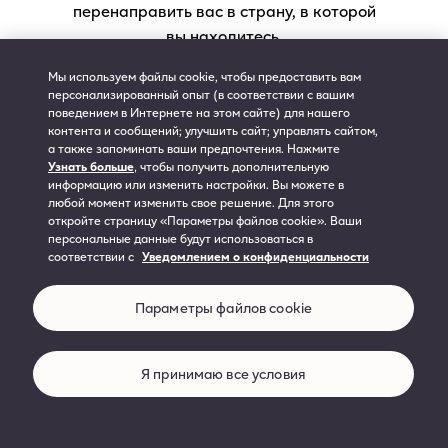
Уведомлением об использовании файлов Cookie
перенаправить вас в страну, в которой
вы находитесь.
Согласие на сбор и обработку персональных данных
Мы используем файлы cookie, чтобы предоставить вам
Условия использования вебсайта
персонализированный опыт (в соответствии с вашим
Продолжить
поведением в Интернете на этом сайте) для нашего
Уведомление об использовании файлов Cookie
контента и сообщений; улучшить сайт; управлять сайтом,
а также запоминать ваши предпочтения. Нажмите
Уведомление о соблюдении конфиденциальности
Узнать больше
, чтобы получить дополнительную
RU
информацию или изменить настройки. Вы можете в
любой момент изменить свое решение. Для этого
откройте страницу «Параметры файлов cookie». Ваши
персональные данные будут использоваться в
соответствии с
Уведомлением о конфиденциальности
Параметры файлов cookie
Я принимаю все условия