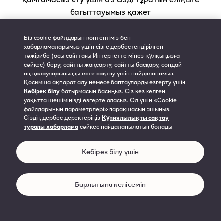
хабарламаны оқығаныңызды және келіскеніңізді
бағыттауымыз қажет
растайсыз.
Жеке деректерді жинау мен өңдеуге келісім беру
Біз cookie файлдарын контентіміз бен
Жалғастыру
хабарламаларымыз үшін сізге дербестендірілген
Веб-сайтты пайдалану шарттары
тәжірибе (осы сайттағы Интернетте мінез-құлқыңызға
сәйкес) беру; сайтты жақсарту; сайтты басқару, сондай-
Cookie файлдарын пайдалану туралы хабарлама
ақ қалауларыңызды есте сақтау үшін пайдаланамыз.
KK
Қосымша ақпарат алу немесе баптауларды өзгерту үшін
Құпиялылықты сақтау туралы хабарлама
Көбірек білу
батырмасын басыңыз. Сіз кез келген
уақытта шешіміңізді өзгерте аласыз. Ол үшін «Cookie
файлдарының параметрлері» парақшасын ашыңыз.
Сіздің дербес деректеріңіз
Құпиялылықты сақтау
туралы хабарлама
сәйкес пайдаланылатын болады
Көбірек білу үшін
Барлығына келісемін