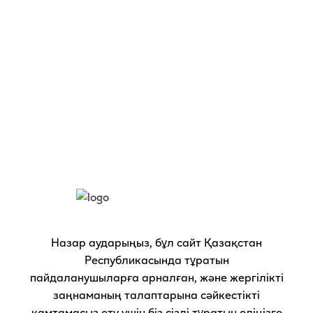
RU
KZ
Тіркелу туралы сұрақтарыңыз болса, бізбен
байланысыңыз:
Веб-сайтқа кіру тек қана 21 жастан асқан темекі
тұтынушыларына сайтта тіркелгеннен кейін рұқсат
етіледі.
Назар аударыңыз, бұл сайт Қазақстан
Республикасында тұратын
IQOS.COM веб-сайтының беттерін қарауды
пайдаланушыларға арналған, және жергілікті
жалғастыра отырып, сіз веб-сайтты пайдалану
заңнаманың талаптарына сәйкестікті
шарттары мен cookie файлдары туралы
қамтамасыз ету үшін біз сізді тұратын еліңізге