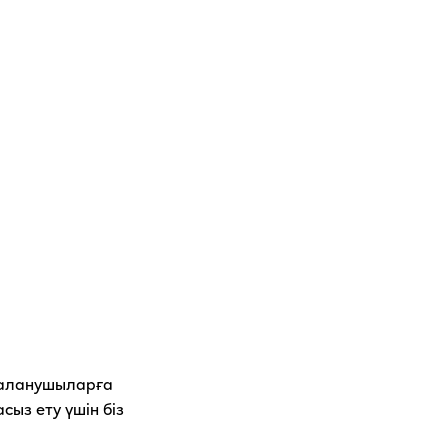
даланушыларға
ыз ету үшін біз