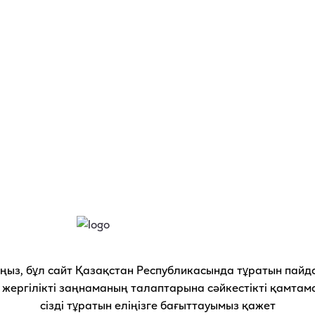
ат
ңыз, бұл сайт Қазақстан Республикасында тұратын пай
 жергілікті заңнаманың талаптарына сәйкестікті қамтамас
астыра
сізді тұратын еліңізге бағыттауымыз қажет
 cookie