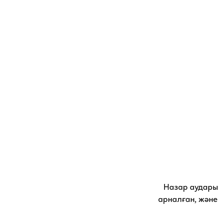
Веб-сайтқа кіру тек қана 21 жастан асқан темекі
тұтынушыларына сайтта тіркелгеннен кейін рұқс
етіледі.
Назар аудары
арналған, және
IQOS.COM веб-сайтының беттерін қарауды жалғ
отырып, сіз веб-сайтты пайдалану шарттары мен