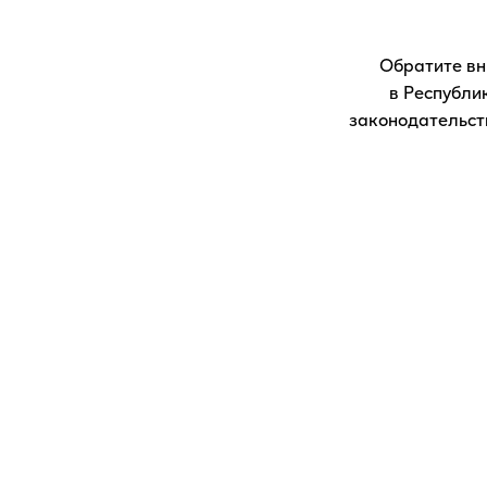
возраста 21 года и старше, являющимся потреб
табака, после регистрации на сайте.
Обратите вн
в Республи
Продолжая просмотр страниц сайта IQOS.COM, 
законодательств
подтверждаете, что ознакомлены и согласны с
Условиями использования вебсайта и Уведомлен
использовании файлов Cookie